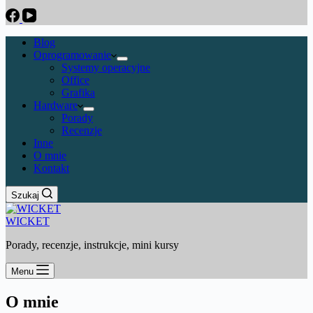
Blog
Oprogramowanie
Systemy operacyjne
Office
Grafika
Hardware
Porady
Recenzje
Inne
O mnie
Kontakt
Szukaj
WICKET
Porady, recenzje, instrukcje, mini kursy
Menu
O mnie