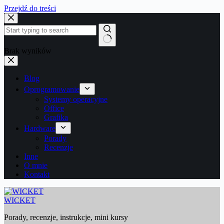
Przejdź do treści
Brak wyników
Blog
Oprogramowanie
Systemy operacyjne
Office
Grafika
Hardware
Porady
Recenzje
Inne
O mnie
Kontakt
WICKET
Porady, recenzje, instrukcje, mini kursy