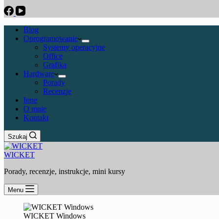
Blog
Oprogramowanie
Systemy operacyjne
Office
Grafika
Hardware
Porady
Recenzje
Inne
O mnie
Kontakt
Szukaj
WICKET
Porady, recenzje, instrukcje, mini kursy
Menu
WICKET Windows