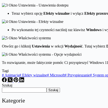
Teraz wybierz opcję
Efekty wizualne
i wyłącz
Efekty
przezro
Po wykonaniu tej czynności naciśnij raz klawisz
Windows
i w
Otwórz go i kliknij
Ustawienia
w sekcji
Wydajność
. Tutaj wybierz
To rozwiązanie, może faktycznie pomóc Ci przyspieszyć Windows 11 i
Tagi
#
Animacja
#
Efekty wizualne
#
Microsoft
#
Przyspieszanie
#
System op
Szukaj
Szukaj
Kategorie