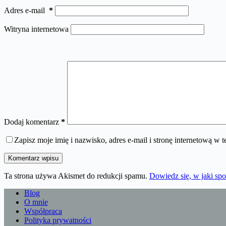
Adres e-mail
*
Witryna internetowa
Dodaj komentarz
*
Zapisz moje imię i nazwisko, adres e-mail i stronę internetową w
Komentarz wpisu
Ta strona używa Akismet do redukcji spamu.
Dowiedz się, w jaki sp
Blog
O mnie
Współpraca
Polityka prywatności