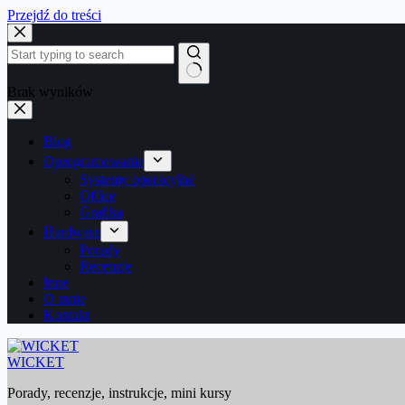
Przejdź do treści
Brak wyników
Blog
Oprogramowanie
Systemy operacyjne
Office
Grafika
Hardware
Porady
Recenzje
Inne
O mnie
Kontakt
WICKET
Porady, recenzje, instrukcje, mini kursy