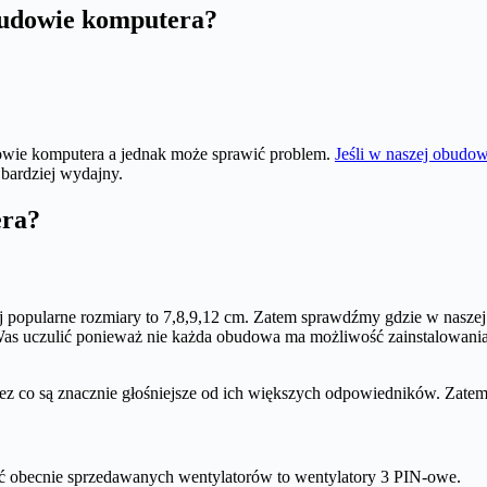
obudowie komputera?
udowie komputera a jednak może sprawić problem.
Jeśli w naszej obudow
bardziej wydajny.
era?
j popularne rozmiary to 7,8,9,12 cm. Zatem sprawdźmy gdzie w nasz
m Was uczulić ponieważ nie każda obudowa ma możliwość zainstalowania
ez co są znacznie głośniejsze od ich większych odpowiedników. Zatem
ć obecnie sprzedawanych wentylatorów to wentylatory 3 PIN-owe.