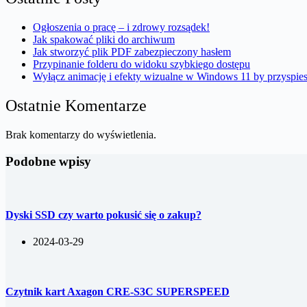
Ogłoszenia o pracę – i zdrowy rozsądek!
Jak spakować pliki do archiwum
Jak stworzyć plik PDF zabezpieczony hasłem
Przypinanie folderu do widoku szybkiego dostępu
Wyłącz animację i efekty wizualne w Windows 11 by przyspie
Ostatnie Komentarze
Brak komentarzy do wyświetlenia.
Podobne wpisy
Dyski SSD czy warto pokusić się o zakup?
2024-03-29
Czytnik kart Axagon CRE-S3C SUPERSPEED