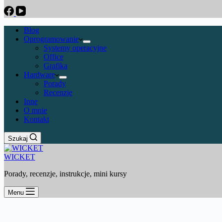
Blog
Oprogramowanie
Systemy operacyjne
Office
Grafika
Hardware
Porady
Recenzje
Inne
O mnie
Kontakt
Szukaj
WICKET
Porady, recenzje, instrukcje, mini kursy
Menu