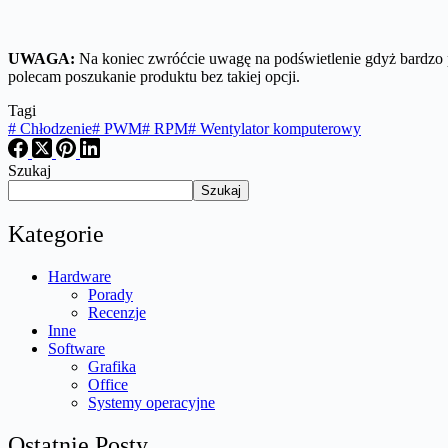
UWAGA:
Na koniec zwróćcie uwagę na podświetlenie gdyż bardzo po
polecam poszukanie produktu bez takiej opcji.
Tagi
#
Chłodzenie
#
PWM
#
RPM
#
Wentylator komputerowy
Szukaj
Szukaj
Kategorie
Hardware
Porady
Recenzje
Inne
Software
Grafika
Office
Systemy operacyjne
Ostatnie Posty