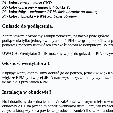
P1- kolor czarny – masa GND
P2- kolor czerwony – napięcie (+5,+12 V)
P3- kolor żółty – tachometr RPM, ilość obrotów na minutę
P4- kolor niebieski – PWM kontroler obrotów.
Gniazdo do podłączenia.
Zanim jeszcze dokonamy zakupu zobaczmy na naszła płytę główną ile
podłączenia tylko jednego wentylatora 4-PIN-owego np. do CPU, a
ponieważ możemy ustawić ich szybkość obrotu w komputerze. W przy
UWAGA
: Wentylator 3-PIN możemy wpiąć do gniazda 4-PIN oczywi
Głośność wentylatora !!
Kupując wentylator musimy dobrać go do potrzeb, jednak w większo
większe RPM tym więcej dB. A nam wystarczy, że mamy wymuszony 
ile mają dB przy jakich RPM.
Instalacja w obudowie!!
No i dotarliśmy do sedna tematu. W zależności w którym miejscu w 
obudowy ATX na przednim panelu wentylator instalujemy tak by wciąg
zasysa a którą wyrzuca powietrze producent zamieścił strzałki na ob