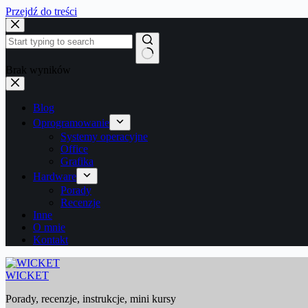
Przejdź do treści
Brak wyników
Blog
Oprogramowanie
Systemy operacyjne
Office
Grafika
Hardware
Porady
Recenzje
Inne
O mnie
Kontakt
WICKET
Porady, recenzje, instrukcje, mini kursy