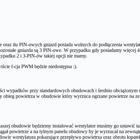
 oraz ilu PIN-owych gniazd posiada wolnych do podłączenia wentylat
 pozostałe gniazda są 3 PIN-owe. W przypadku gdy posiadamy więcej
padku 2 i 3-PIN-ów takiej opcji nie mamy.
ście f-cja PWM będzie niedostępna :).
ści wypadków przy standardowych obudowach i średnio obciążonym sp
obieg powietrza w obudowie który wyrzuca ogrzane powietrze na zew
naszej obudowie będziemy instalować wentylator musimy go ustawić t
ał powietrze a na tylnym panelu obudowy by je wyrzucał na zewnątrz. 
udowie wentylatora pokazujące przepływu powietrza oraz obrotu łopate