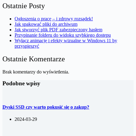
Ostatnie Posty
Ogłoszenia o pracę – i zdrowy rozsądek!
Jak spakować pliki do archiwum
Jak stworzyć plik PDF zabezpieczony hasłem
Przypinanie folderu do widoku szybkiego dostępu
Wyłącz animację i efekty wizualne w Windows 11 by
przyspieszyć
Ostatnie Komentarze
Brak komentarzy do wyświetlenia.
Podobne wpisy
Dyski SSD czy warto pokusić się o zakup?
2024-03-29