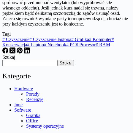
spróbować przedmuchać wentylator (lub wypróbować siłę
własnego oddechu). Jeśli jednak kurz nadal się trzyma, należy
pędzelkiem bądź delikatną szczoteczką do zębów usunąć osad.
Zaleca się również wymianę pasty termoprzewodzącej, chociaż nie
przy każdym czyszczeniu jest to konieczne.
Tagi
#
Czyszczenie
#
Czyszczenie laptopa
#
Grafika
#
Komputer
#
Konserwacja
#
Laptop
#
Notebook
#
PC
#
Procesor
#
RAM
Szukaj
Szukaj
Kategorie
Hardware
Porady
Recenzje
Inne
Software
Grafika
Office
Systemy operacyjne