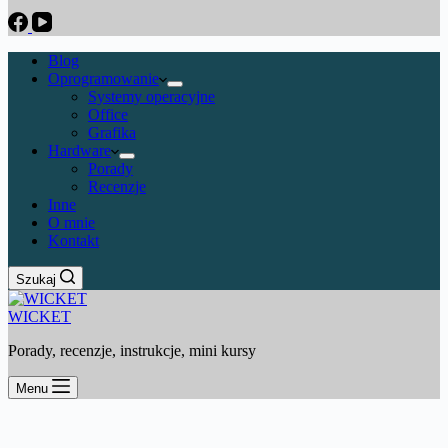
Blog
Oprogramowanie
Systemy operacyjne
Office
Grafika
Hardware
Porady
Recenzje
Inne
O mnie
Kontakt
Szukaj
WICKET
Porady, recenzje, instrukcje, mini kursy
Menu