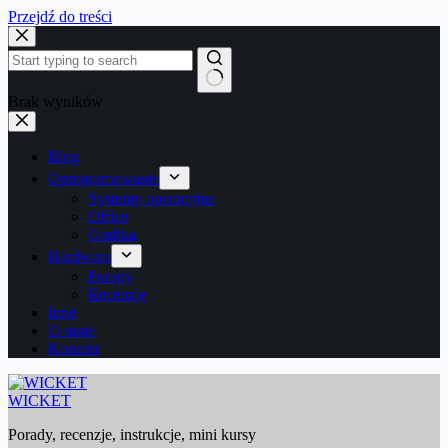
Przejdź do treści
Brak wyników
Blog
Oprogramowanie
Systemy operacyjne
Office
Grafika
Hardware
Porady
Recenzje
Inne
O mnie
Kontakt
WICKET
Porady, recenzje, instrukcje, mini kursy