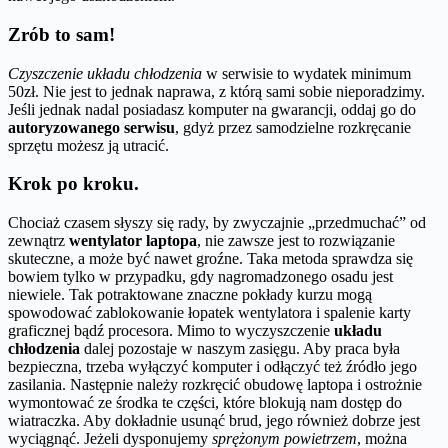
Zrób to sam!
Czyszczenie układu chłodzenia
w serwisie to wydatek minimum
50zł. Nie jest to jednak naprawa, z którą sami sobie nieporadzimy.
Jeśli jednak nadal posiadasz komputer na gwarancji, oddaj go do
autoryzowanego serwisu
, gdyż przez samodzielne rozkręcanie
sprzętu możesz ją utracić.
Krok po kroku.
Chociaż czasem słyszy się rady, by zwyczajnie „przedmuchać” od
zewnątrz
wentylator laptopa
, nie zawsze jest to rozwiązanie
skuteczne, a może być nawet groźne. Taka metoda sprawdza się
bowiem tylko w przypadku, gdy nagromadzonego osadu jest
niewiele. Tak potraktowane znaczne pokłady kurzu mogą
spowodować zablokowanie łopatek wentylatora i spalenie karty
graficznej bądź procesora. Mimo to wyczyszczenie
układu
chłodzenia
dalej pozostaje w naszym zasięgu. Aby praca była
bezpieczna, trzeba wyłączyć komputer i odłączyć też źródło jego
zasilania. Następnie należy rozkręcić obudowę laptopa i ostrożnie
wymontować ze środka te części, które blokują nam dostęp do
wiatraczka. Aby dokładnie usunąć brud, jego również dobrze jest
wyciągnąć. Jeżeli dysponujemy
sprężonym powietrzem
, można