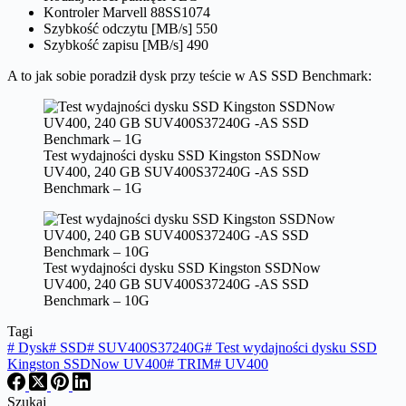
Kontroler Marvell 88SS1074
Szybkość odczytu [MB/s] 550
Szybkość zapisu [MB/s] 490
A to jak sobie poradził dysk przy teście w AS SSD Benchmark:
Test wydajności dysku SSD Kingston SSDNow
UV400, 240 GB SUV400S37240G -AS SSD
Benchmark – 1G
Test wydajności dysku SSD Kingston SSDNow
UV400, 240 GB SUV400S37240G -AS SSD
Benchmark – 10G
Tagi
#
Dysk
#
SSD
#
SUV400S37240G
#
Test wydajności dysku SSD
Kingston SSDNow UV400
#
TRIM
#
UV400
Szukaj