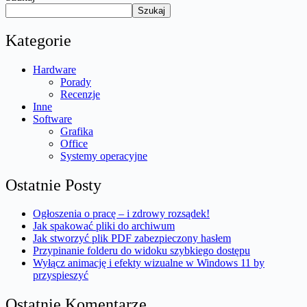
Szukaj
Kategorie
Hardware
Porady
Recenzje
Inne
Software
Grafika
Office
Systemy operacyjne
Ostatnie Posty
Ogłoszenia o pracę – i zdrowy rozsądek!
Jak spakować pliki do archiwum
Jak stworzyć plik PDF zabezpieczony hasłem
Przypinanie folderu do widoku szybkiego dostępu
Wyłącz animację i efekty wizualne w Windows 11 by
przyspieszyć
Ostatnie Komentarze