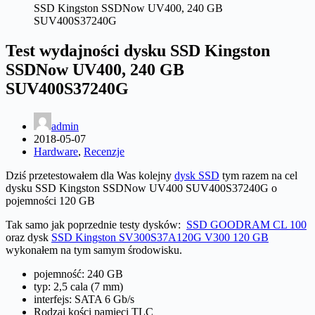
SSD Kingston SSDNow UV400, 240 GB
SUV400S37240G
Test wydajności dysku SSD Kingston
SSDNow UV400, 240 GB
SUV400S37240G
admin
2018-05-07
Hardware
,
Recenzje
Dziś przetestowałem dla Was kolejny
dysk SSD
tym razem na cel
dysku SSD
Kingston SSDNow UV400 SUV400S37240G o
pojemności 120 GB
Tak samo jak poprzednie testy dysków:
SSD GOODRAM CL 100
oraz dysk
SSD Kingston SV300S37A120G V300 120 GB
wykonałem na tym samym środowisku.
pojemność: 240 GB
typ: 2,5 cala (7 mm)
interfejs: SATA 6 Gb/s
Rodzaj kości pamięci TLC