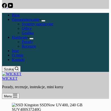
Blog
Oprogramowanie
Systemy operacyjne
Office
Grafika
Hardware
Porady
Recenzje
Inne
O mnie
Kontakt
Szukaj
WICKET
Porady, recenzje, instrukcje, mini kursy
Menu