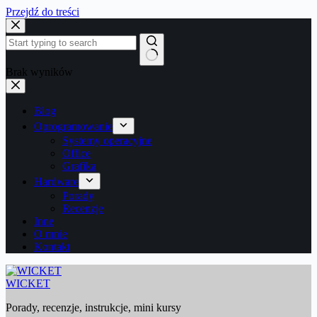
Przejdź do treści
Brak wyników
Blog
Oprogramowanie
Systemy operacyjne
Office
Grafika
Hardware
Porady
Recenzje
Inne
O mnie
Kontakt
WICKET
Porady, recenzje, instrukcje, mini kursy