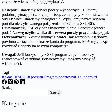
chyba, że wiemy którą opcję wybrać :).
Następnie ustawiamy serwer poczty wychodzącej. Tu mamy
podobną sytuację lecz o tyle prostszą, że mamy tylko do ustawienia
SMTP
więc ustawiamy analogicznie. Wpisujemy nazwę serwera
port dla nieszyfrowanego połączenia to 587 a dla SSL 465.
Ustawiamy czy SSL czy bez i uwierzytelnienie. Pozostaje jeszcze
podać
Nazwę użytkownika
dla serwera
poczty przychodzącej
jak
i
wychodzącej.
Zostaje kliknąć
Gotowe
. Jak wszystko jest dobrze
powinno zostać dodane nasze konto do programu. Możemy zacząć
korzystać z poczty na naszym komputerze.
Uwaga!!
Jeśli korzystamy z SSL program zapyta nasz czy
zaakceptować certyfikat. Potwierdzamy i możemy wysyłać
wiadomości.
Tagi
#
e-mail
#
MAIL
#
poczta
#
Program pocztowy
#
Thunderbird
Szukaj
Szukaj
Kategorie