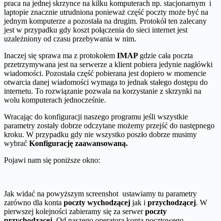
praca na jednej skrzynce na kilku komputerach np. stacjonarnym i
laptopie znacznie utrudniona ponieważ część poczty może być na
jednym komputerze a pozostała na drugim. Protokół ten zalecany
jest w przypadku gdy koszt połączenia do sieci internet jest
uzależniony od czasu przebywania w nim.
Inaczej się sprawa ma z protokołem
IMAP
gdzie cała poczta
przetrzymywana jest na serwerze a klient pobiera jedynie nagłówki
wiadomości. Pozostała część pobierana jest dopiero w momencie
otwarcia danej wiadomości wymaga to jednak stałego dostępu do
internetu. To rozwiązanie pozwala na korzystanie z skrzynki na
wolu komputerach jednocześnie.
Wracając do konfiguracji naszego programu jeśli wszystkie
parametry zostały dobrze odczytane możemy przejść do następnego
kroku. W przypadku gdy nie wszystko poszło dobrze musimy
wybrać
Konfigurację zaawansowaną.
Pojawi nam się poniższe okno:
Jak widać na powyższym screenshot ustawiamy tu parametry
zarówno dla konta
poczty wychodzącej
jak i
przychodzącej
. W
pierwszej kolejności zabieramy się za serwer
poczty
przychodzącej
. Od naszego operatora konta pocztowego