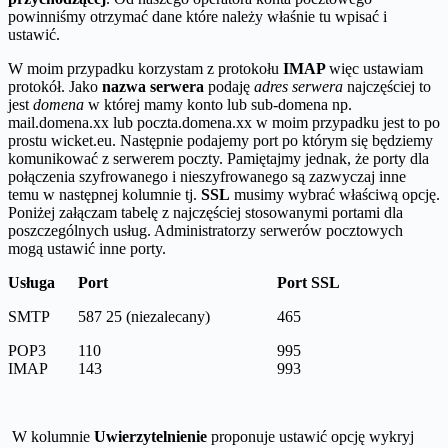
powinniśmy otrzymać dane które należy właśnie tu wpisać i
ustawić.
W moim przypadku korzystam z protokołu
IMAP
więc ustawiam
protokół. Jako
nazwa serwera
podaję
adres serwera
najczęściej to
jest
domena
w której mamy konto lub sub-domena np.
mail.domena.xx lub poczta.domena.xx w moim przypadku jest to po
prostu wicket.eu. Następnie podajemy port po którym się będziemy
komunikować z serwerem poczty. Pamiętajmy jednak, że porty dla
połączenia szyfrowanego i nieszyfrowanego są zazwyczaj inne
temu w następnej kolumnie tj.
SSL
musimy wybrać właściwą opcję.
Poniżej załączam tabelę z najczęściej stosowanymi portami dla
poszczególnych usług. Administratorzy serwerów pocztowych
mogą ustawić inne porty.
Usługa
Port
Port SSL
SMTP
587 25 (niezalecany)
465
POP3
110
995
IMAP
143
993
W kolumnie
Uwierzytelnienie
proponuje ustawić opcję wykryj