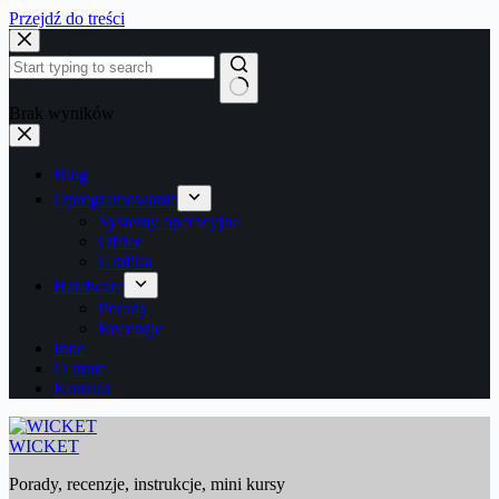
Przejdź do treści
Brak wyników
Blog
Oprogramowanie
Systemy operacyjne
Office
Grafika
Hardware
Porady
Recenzje
Inne
O mnie
Kontakt
WICKET
Porady, recenzje, instrukcje, mini kursy