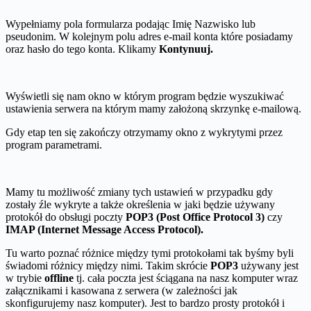
Wypełniamy pola formularza podając Imię Nazwisko lub
pseudonim. W kolejnym polu adres e-mail konta które posiadamy
oraz hasło do tego konta. Klikamy
Kontynuuj.
Wyświetli się nam okno w którym program będzie wyszukiwać
ustawienia serwera na którym mamy założoną skrzynkę e-mailową.
Gdy etap ten się zakończy otrzymamy okno z wykrytymi przez
program parametrami.
Mamy tu możliwość zmiany tych ustawień w przypadku gdy
zostały źle wykryte a także określenia w jaki będzie używany
protokół do obsługi poczty
POP3 (Post Office Protocol 3)
czy
IMAP (Internet Message Access Protocol).
Tu warto poznać różnice między tymi protokołami tak byśmy byli
świadomi różnicy między nimi. Takim skrócie
POP3
używany jest
w trybie
offline
tj. cała poczta jest ściągana na nasz komputer wraz
załącznikami i kasowana z serwera (w zależności jak
skonfigurujemy nasz komputer). Jest to bardzo prosty protokół i