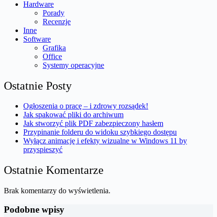
Hardware
Porady
Recenzje
Inne
Software
Grafika
Office
Systemy operacyjne
Ostatnie Posty
Ogłoszenia o pracę – i zdrowy rozsądek!
Jak spakować pliki do archiwum
Jak stworzyć plik PDF zabezpieczony hasłem
Przypinanie folderu do widoku szybkiego dostępu
Wyłącz animację i efekty wizualne w Windows 11 by
przyspieszyć
Ostatnie Komentarze
Brak komentarzy do wyświetlenia.
Podobne wpisy