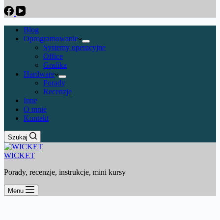
Blog
Oprogramowanie
Systemy operacyjne
Office
Grafika
Hardware
Porady
Recenzje
Inne
O mnie
Kontakt
Szukaj
WICKET
Porady, recenzje, instrukcje, mini kursy
Menu