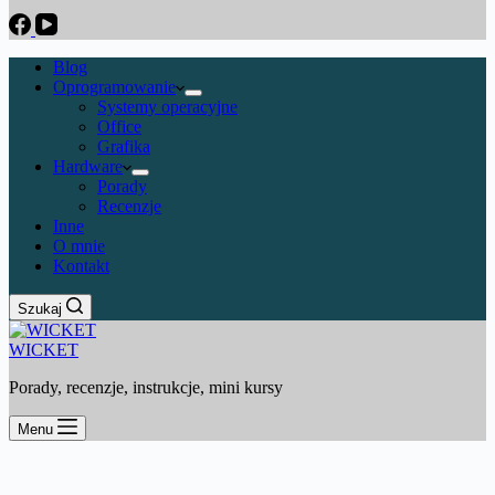
Blog
Oprogramowanie
Systemy operacyjne
Office
Grafika
Hardware
Porady
Recenzje
Inne
O mnie
Kontakt
Szukaj
WICKET
Porady, recenzje, instrukcje, mini kursy
Menu