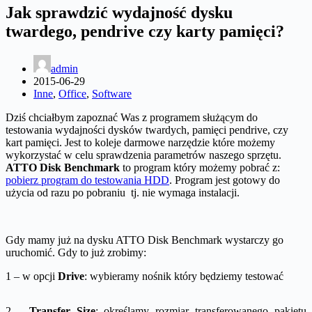
Jak sprawdzić wydajność dysku
twardego, pendrive czy karty pamięci?
admin
2015-06-29
Inne
,
Office
,
Software
Dziś chciałbym zapoznać Was z programem służącym do
testowania wydajności dysków twardych, pamięci pendrive, czy
kart pamięci. Jest to koleje darmowe narzędzie które możemy
wykorzystać w celu sprawdzenia parametrów naszego sprzętu.
ATTO Disk Benchmark
to program który możemy pobrać z:
pobierz program do testowania HDD
. Program jest gotowy do
użycia od razu po pobraniu tj. nie wymaga instalacji.
Gdy mamy już na dysku ATTO Disk Benchmark wystarczy go
uruchomić. Gdy to już zrobimy:
1 – w opcji
Drive
: wybieramy nośnik który będziemy testować
2 –
Transfer Size
: określamy rozmiar transferowanego pakietu