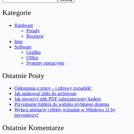
Kategorie
Hardware
Porady
Recenzje
Inne
Software
Grafika
Office
Systemy operacyjne
Ostatnie Posty
Ogłoszenia o pracę – i zdrowy rozsądek!
Jak spakować pliki do archiwum
Jak stworzyć plik PDF zabezpieczony hasłem
Przypinanie folderu do widoku szybkiego dostępu
Wyłącz animację i efekty wizualne w Windows 11 by
przyspieszyć
Ostatnie Komentarze