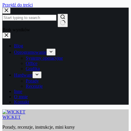
Przejdź do treści
Brak wyników
Blog
Oprogramowanie
Systemy operacyjne
Office
Grafika
Hardware
Porady
Recenzje
Inne
O mnie
Kontakt
WICKET
Porady, recenzje, instrukcje, mini kursy