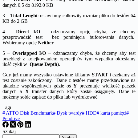
danych 0,5 do 8192.0 KB
3 –
Total Lenght
: ustawiamy całkowity rozmiar pliku do testów 64
KB do 2 GB
4 –
Direct I/O
– odznaczamy opcję chyba, że chcemy
przeprowadzić test bez pominięcia buforowania danych.
Wybieramy opcję
Neither
5 –
Overlapped I/O –
odznaczamy chyba, że chcemy aby test
przebiegł z kolejkowaniem operacji (w tym wypadku określamy
ilość cykli w
Queue Depth
).
Gdy już mamy wszystko ustawione klikamy
START
i czekamy aż
test zostanie zakończony. Dane z testów mamy przedstawione na
układzie współrzędnych gdzie oś
Y
prezentuje wielkość paczek
danych a
X
transfer danych który został osiągnięty. Dane te
możemy sobie zapisać do pliku lub wydrukować.
Tagi
#
ATTO Disk Benchmark
#
Dysk twardy
#
HDD
#
karta pamięci
#
Pendrive
Szukaj
Szukaj